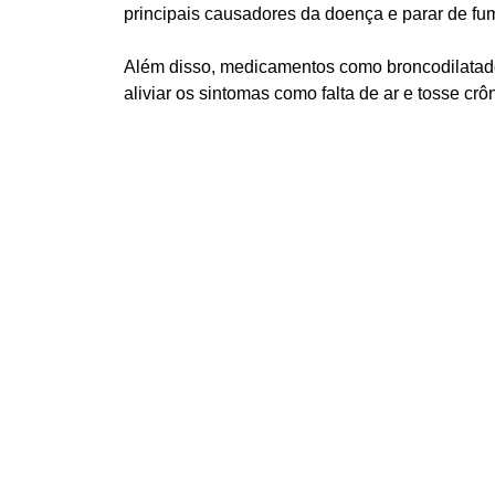
principais causadores da doença e parar de fu
Além disso, medicamentos como broncodilatador
aliviar os sintomas como falta de ar e tosse cr
Outra alternativa efetiva no tratamento da DPOC
nutrição e apoio psicológico. A intenção deste
limitações causadas pela doença.
É importante ressaltar que embora esses sejam 
Portanto, é essencial buscar o acompanhamento
Reabilitação Pulmonar
Uma das principais ferramentas terapêuticas p
dos pacientes. A reabilitação pulmonar engloba
técnicas de respiração.
Essa estratégia multidisciplinar é fundamental