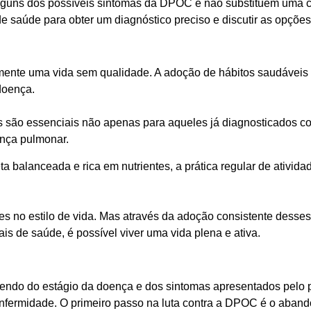
alguns dos possíveis sintomas da DPOC e não substituem uma 
de saúde para obter um diagnóstico preciso e discutir as opções
nte uma vida sem qualidade. A adoção de hábitos saudáveis po
doença.
eis são essenciais não apenas para aqueles já diagnosticados
nça pulmonar.
 balanceada e rica em nutrientes, a prática regular de ativida
 no estilo de vida. Mas através da adoção consistente desses 
ais de saúde, é possível viver uma vida plena e ativa.
do do estágio da doença e dos sintomas apresentados pelo pa
nfermidade. O primeiro passo na luta contra a DPOC é o aband