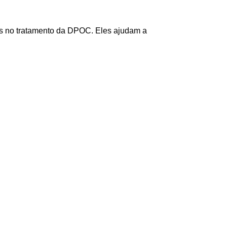
dos no tratamento da DPOC. Eles ajudam a
clui exercícios físicos, orientações sobre
-lo maneiras práticas de lidar com as
 caso deve ser analisado de forma individual.
nte eficaz na melhoria da qualidade de vida
cios físicos, educação sobre a doença e
 físico do paciente, reduzir os sintomas e