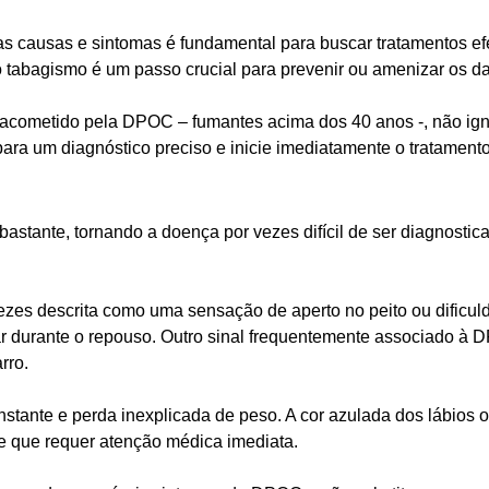
causas e sintomas é fundamental para buscar tratamentos efet
 o tabagismo é um passo crucial para prevenir ou amenizar os
co acometido pela DPOC – fumantes acima dos 40 anos -, não ig
 para um diagnóstico preciso e inicie imediatamente o tratamen
stante, tornando a doença por vezes difícil de ser diagnostic
ezes descrita como uma sensação de aperto no peito ou dificul
iviar durante o repouso. Outro sinal frequentemente associado à
rro.
onstante e perda inexplicada de peso. A cor azulada dos lábios
e que requer atenção médica imediata.