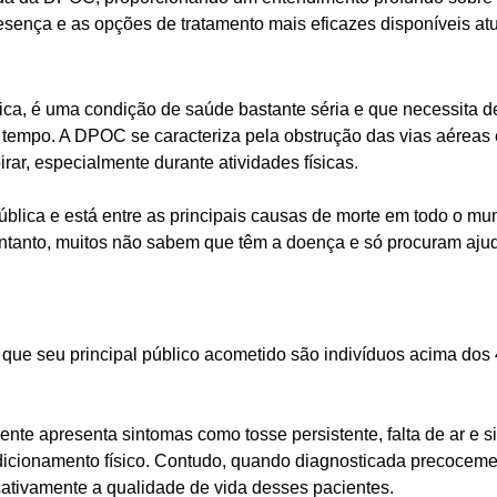
esença e as opções de tratamento mais eficazes disponíveis at
a, é uma condição de saúde bastante séria e que necessita de
o tempo. A DPOC se caracteriza pela obstrução das vias aéreas e
ar, especialmente durante atividades físicas.
lica e está entre as principais causas de morte em todo o mun
tanto, muitos não sabem que têm a doença e só procuram aju
e seu principal público acometido são indivíduos acima dos 
e apresenta sintomas como tosse persistente, falta de ar e si
ndicionamento físico. Contudo, quando diagnosticada precocem
cativamente a qualidade de vida desses pacientes.