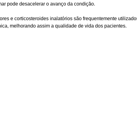
mar pode desacelerar o avanço da condição.
es e corticosteroides inalatórios são frequentemente utiliza
ônica, melhorando assim a qualidade de vida dos pacientes.
 é a reabilitação pulmonar – um programa individualizado que in
 método é aumentar a capacidade pulmonar do indivíduo e ensiná
tratamentos efetivos para controlar os sintomas da DPOC, cada
 médico regular para garantir o tratamento mais adequado.
ara a DPOC é a reabilitação pulmonar, que se mostra extremame
 um conjunto de intervenções personalizadas, incluindo exercí
 no tratamento da DPOC pois ajuda a melhorar o condicionamento