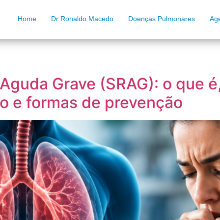
Home
Dr Ronaldo Macedo
Doenças Pulmonares
Ag
 Aguda Grave (SRAG): o que é,
to e formas de prevenção