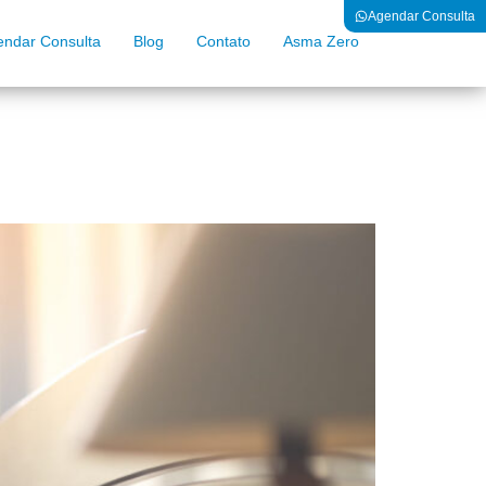
Agendar Consulta
endar Consulta
Blog
Contato
Asma Zero