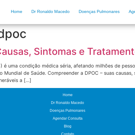
Home
Dr Ronaldo Macedo
Doenças Pulmonares
Ag
 dpoc
ausas, Sintomas e Tratamento
 é uma condição médica séria, afetando milhões de pessoa
 Mundial de Saúde. Compreender a DPOC – suas causas, s
neráveis a […]
Home
Dr Ronaldo Macedo
Doenças Pulmonares
Agendar Consulta
Blog
Contato